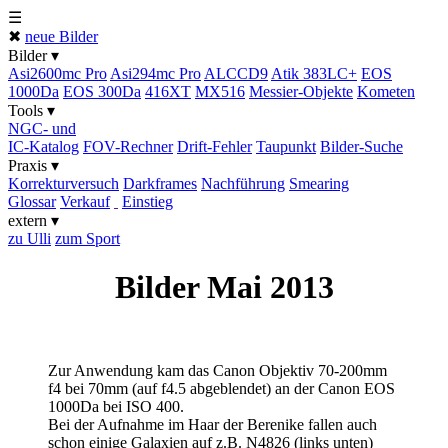
☰
✖
neue Bilder
Bilder ▾
Asi2600mc Pro
Asi294mc Pro
ALCCD9
Atik 383LC+
EOS
1000Da
EOS 300Da
416XT
MX516
Messier-Objekte
Kometen
Tools ▾
NGC- und
IC-Katalog
FOV-Rechner
Drift-Fehler
Taupunkt
Bilder-Suche
Praxis ▾
Korrektur­versuch
Darkframes
Nachführung
Smearing
Glossar
Verkauf
Einstieg
extern ▾
zu Ulli
zum Sport
Bilder Mai 2013
Zur Anwendung kam das Canon Objektiv 70-200mm
f4 bei 70mm (auf f4.5 abgeblendet) an der Canon EOS
1000Da bei ISO 400.
Bei der Aufnahme im Haar der Berenike fallen auch
schon einige Galaxien auf z.B. N4826 (links unten)