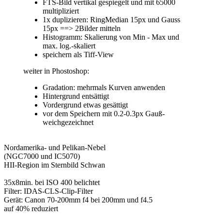
FTS-Bild vertikal gespiegelt und mit 65000
multipliziert
1x duplizieren: RingMedian 15px und Gauss
15px ==> 2Bilder mitteln
Histogramm: Skalierung von Min - Max und
max. log.-skaliert
speichern als Tiff-View
weiter in Phostoshop:
Gradation: mehrmals Kurven anwenden
Hintergrund entsättigt
Vordergrund etwas gesättigt
vor dem Speichern mit 0.2-0.3px Gauß-
weichgezeichnet
Nordamerika- und Pelikan-Nebel
(NGC7000 und IC5070)
HII-Region im Sternbild Schwan
35x8min. bei ISO 400 belichtet
Filter: IDAS-CLS-Clip-Filter
Gerät: Canon 70-200mm f4 bei 200mm und f4.5
auf 40% reduziert