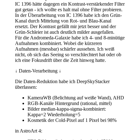
IC 1396 hätte dagegen ein Kontrast-verstärkender Filter
gut getan - ich wollte es halt mal ohne Filter probieren.
In der Überarbeitung von IC 1396 habe ich den Grün-
Kanal durch Mittelung von Rot- und Blau-Kanal
ersetzt. Der Kontrast gefällt mir jetzt besser und der
Grün-Schleier ist auch deutlich milder ausgefallen.
Für die Andromeda-Galaxie habe ich 4- und 8-minütige
Aufnahmen kombiniert. Wobei die kürzeren
Aufnahmen (messbar) schärfer aussehen. Ich weiß
nicht, ob sich das Seeing so verschlechtert hat oder ob
ich eine Fokusdrift über die Zeit hinweg hatte.
↓ Daten-Verarbeitung ↓
Die Daten-Reduktion habe ich DeepSkyStacker
überlassen:
KameraWB (Belichtung auf weiße Wand), AHD
RGB-Kanäle Hintergrund (rational, mittel)
Bilder median-kappa-sigma-kombiniert:
Kappa=2 Wiederholung=5
Kosmetik der Cold-Pixel auf 1 Pixel bei 98%
in AstroArt 4: