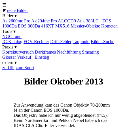
☰
✖
neue Bilder
Bilder ▾
Asi2600mc Pro
Asi294mc Pro
ALCCD9
Atik 383LC+
EOS
1000Da
EOS 300Da
416XT
MX516
Messier-Objekte
Kometen
Tools ▾
NGC- und
IC-Katalog
FOV-Rechner
Drift-Fehler
Taupunkt
Bilder-Suche
Praxis ▾
Korrektur­versuch
Darkframes
Nachführung
Smearing
Glossar
Verkauf
Einstieg
extern ▾
zu Ulli
zum Sport
Bilder Oktober 2013
Zur Anwendung kam das Canon Objektiv 70-200mm
f4 an der Canon EOS 1000Da.
Das Objektiv habe ich nur wenig abgeblendet (f4.5).
Beim Nordamerika- und Pelikan-Nebel habe ich das
IDAS-CLS-Clip-Filter verwendet.