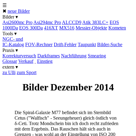
☰
✖
neue Bilder
Bilder ▾
Asi2600mc Pro
Asi294mc Pro
ALCCD9
Atik 383LC+
EOS
1000Da
EOS 300Da
416XT
MX516
Messier-Objekte
Kometen
Tools ▾
NGC- und
IC-Katalog
FOV-Rechner
Drift-Fehler
Taupunkt
Bilder-Suche
Praxis ▾
Korrektur­versuch
Darkframes
Nachführung
Smearing
Glossar
Verkauf
Einstieg
extern ▾
zu Ulli
zum Sport
Bilder Dezember 2014
Die Spiral-Galaxie M77 befindet sich im Sternbild
Cetus ("Walfisch" - Seeungeheuer) gleich östlich von
δ-Ceti. Trotz Mondschein bin ich doch recht zufrieden
mit dem Ergebnis. Das Rauschen hält sich auch in
Grenzen - was wohl an der Einstellung von ISO 200